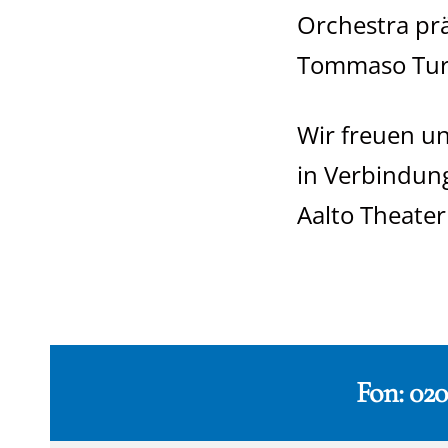
Orchestra prä
Tommaso Turch
Wir freuen u
in Verbindung
Aalto Theater
Fon: 020