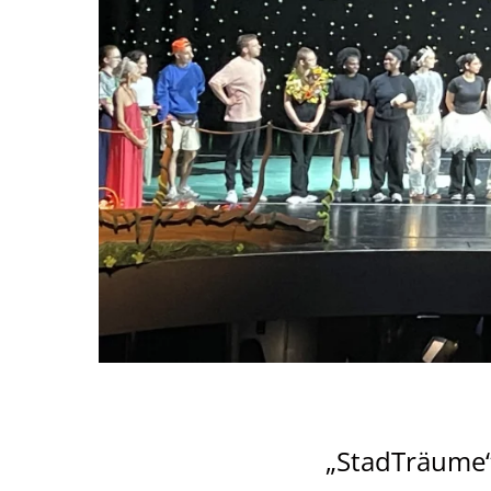
„StadTräume“: