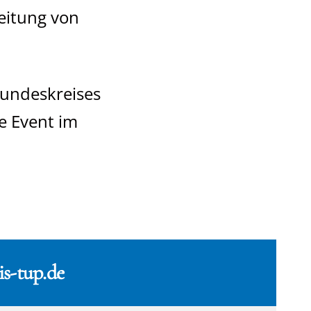
eitung von
eundeskreises
le Event im
s-tup.de